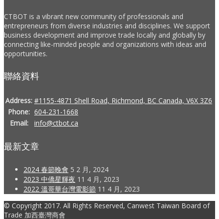
CTBOT is a vibrant new community of professionals and
entrepreneurs from diverse industries and disciplines. We support
business development and improve trade locally and globally by
connecting like-minded people and organizations with ideas and
opportunities.
聯絡資料
Address:
#1155-4871 Shell Road, Richmond, BC Canada, V6X 3Z6
Phone:
604-231-1668
Email:
info@ctbot.ca
最新文章
2024 春節晚會
5 2 月, 2024
2023 中僑星輝夜
11 4 月, 2023
2022 溫哥華台灣電影節
11 4 月, 2023
© Copyright 2017. All Rights Reserved, Canwest Taiwan Board of
Trade 加西臺灣商會