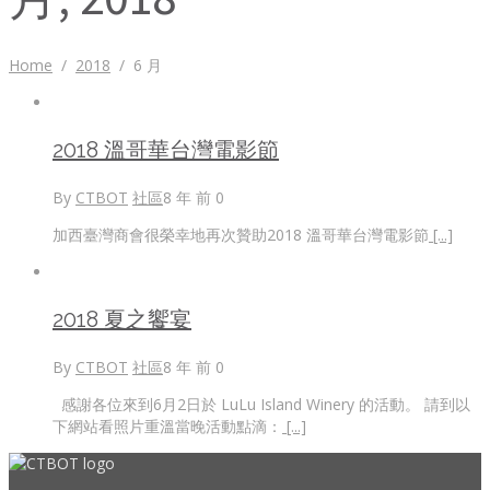
Home
/
2018
/
6 月
2018 溫哥華台灣電影節
By
CTBOT
社區
8 年 前
0
加西臺灣商會很榮幸地再次贊助2018 溫哥華台灣電影節
[...]
2018 夏之饗宴
By
CTBOT
社區
8 年 前
0
感謝各位來到6月2日於 LuLu Island Winery 的活動。 請到以
下網站看照片重溫當晚活動點滴：
[...]